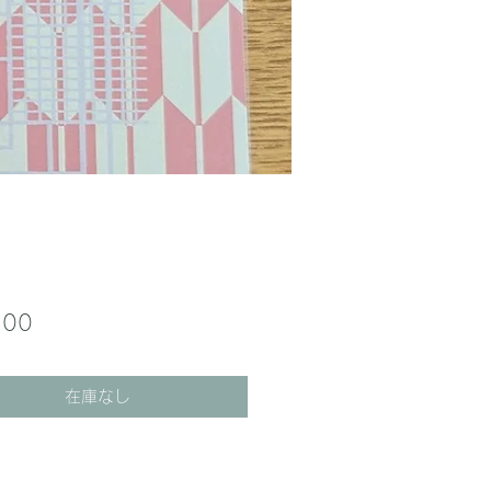
価
.00
格
在庫なし