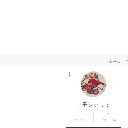
ホーム
その他
クモシタウミ
1
0
フォロワー
フォロー中